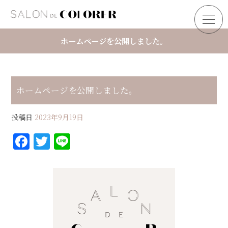
ホームページを公開しました。
ホームページを公開しました。
投稿日
2023年9月19日
F
T
Li
a
w
n
c
it
e
e
te
b
r
o